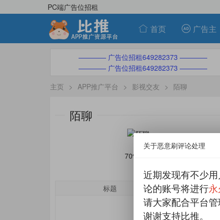
PC端广告位招租
首页
广告主
———— 广告位招租649282373 ————
———— 广告位招租649282373 ————
主页
>
APP推广平台
>
影视交友
>
陌聊
陌聊
关于恶意刷评论处理
70%分成
近期发现有不少用
论的账号将进行
永
标题
单价
请大家配合平台管
谢谢支持比推。