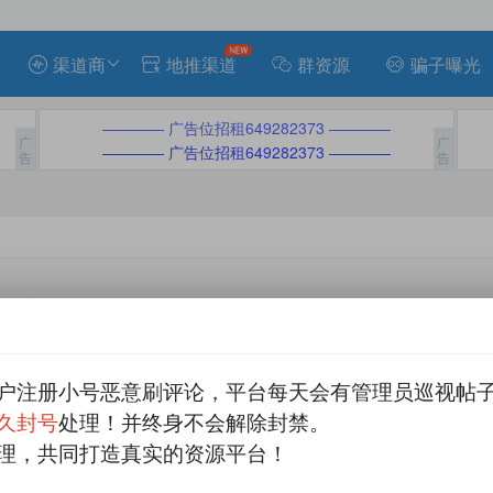
渠道商
地推渠道
群资源
骗子曝光
———— 广告位招租649282373 ————
———— 广告位招租649282373 ————
描述
: 真实自然男性量
有效定义
： 按照要求做即可
户注册小号恶意刷评论，平台每天会有管理员巡视帖
久封号
处理！并终身不会解除封禁。
平台
分成
qq
微信
手机
结算
理，共同打造真实的资源平台！