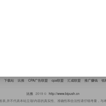
暂无相关数据,去发表?
友情链接
广
下载站
比推
CPA广告联盟
cpa联盟
汇成联盟
推广赚钱
锐
比推
2019 ©
http://www.bipush.cn
发表,并不代表本站立场!内容的真实性、准确性和合法性请仔细考量，与