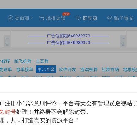
渠道商
地推渠道
群资源
骗子曝光
———— 广告位招租649282373 ————
———— 广告位招租649282373 ————
小程序
纸飞机群
土豆群
赞刷单
放单接单
甲乙互金
软件开发
游戏棋牌
社群营销
地推校
西
贵州
海南
河北
河南
黑龙江
湖北
湖南
吉林
江苏
江西
新疆
云南
浙江
重庆
香港
澳门
台湾
户注册小号恶意刷评论，平台每天会有管理员巡视帖
发表帖子

久封号
处理！并终身不会解除封禁。
理，共同打造真实的资源平台！