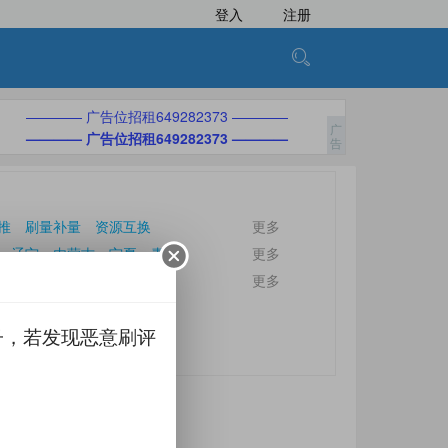
登入
注册
———— 广告位招租649282373 ————
———— 广告位招租649282373 ————
推
刷量补量
资源互换
更多
辽宁
内蒙古
宁夏
青海
更多
更多
子，若发现恶意刷评