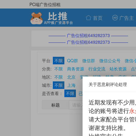
PC端广告位招租
首页
广告主
———— 广告位招租649282373 ————
———— 广告位招租649282373 ————
平台:
不限
QQ群
微信群
微信公众号
微信
分类:
不限
商务资源
行业交流
站长资源
点
ASO优化刷榜
休闲娱乐
其他分类
地区:
不限
北京
安徽
福建
甘肃
广东
广
关于恶意刷评论处理
山东
山西
陕西
上海
四川
天津
西藏
城市:
不限
上海
是否查看：
不限
已查看帖
未查看帖
近期发现有不少用
标题
论的账号将进行
永
请大家配合平台管
谢谢支持比推。