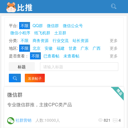
平台:
不限
QQ群
微信群
微信公众号
微信小程序
纸飞机群
土豆群
分类:
不限
商务资源
行业交流
站长资源
更多
点赞刷单
放单接单
甲乙互金
软件开发
游戏棋牌
地区:
不限
北京
安徽
福建
甘肃
广东
广西
更多
社群营销
地推校推
刷量补量
资源互换
贵州
海南
河北
河南
黑龙江
湖北
湖南
吉林
是否查看：
不限
已查看帖
未查看帖
更多
ASO优化刷榜
休闲娱乐
其他分类
江苏
江西
辽宁
内蒙古
宁夏
青海
山东
山西
标题
陕西
上海
四川
天津
西藏
新疆
云南
浙江
重庆
香港
澳门
台湾
发表帖子

微信群
专业微信群推，主接CPC类产品
社群营销
人数:10000人
821
4