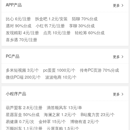
APP产品
更多
比心 6元/注册
拆盒吧 1.2元/安装
陌聊 70%分成
遇对 90%分成
小红书 7元/注册
享聊 30%分成
发现精彩 4元/注册
点亮 10元/注册
轻松筹 60%分成
喜乡遇 70元/注册
PC产品
更多
多米短视频 3元/个
pc蛋蛋 1000元/个
传奇PC页游 70%分成
微信PC端 200元/个
波波电商 10元/个
小程序产品
更多
葫芦盟客 2.8元/注册
滴答顺风车 13元/单
星愿盲盒 50%分成
海澜之家 1.2元/个
B站魔力赏 23元/个
易健康 0.7元/次
金钟罩 15元/个
博物有道 2元/个
万顺叫车 1.1元/注册
云屏享购 1.5元/个