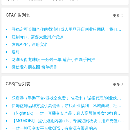
CPA广告列表
更多
寻稳定可长期合作的截流打成人用品开店创业粉团队！我们是一手后端，需求量大。
短剧app，需要大量用户资源
发现APP，注册实名
遇对
龙湖天街龙珠版 一分钟一单 适合小白新手网推
微信发布朋友圈 简单操作
CPS广告列表
更多
乐唐游（手游平台-游戏全免费 广告盈利）诚招代理/创业伙伴 提供广告分成
伊姆益姆品牌方提供高佣金，寻找企业福利、私域商城、社群分销、达人直播带货
（Nighttalk）一对一直播交友产品，真人高颜值美女1对1直播app
【MGMOBI】 提供短剧内容sdk，专属短剧板块，用户充值+广告解锁变现，寻APP开发者合作
一对一聊天交友平台收CPS，有资源有渠道的来