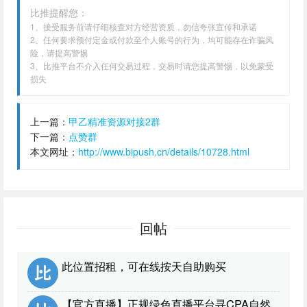
比推提醒您：
1、接受服务前请仔细核查对方经营资质，勿信夸张宣传和承诺
2、任何要求预付定金或付款至个人账号的行为，均可能存在诈骗风
险，请提高警惕
3、比推平台不介入任何交易过程，交易时请您提高警惕，以免蒙受
损失
上一篇：
甲乙精准资源对接2群
下一篇：
点赞群
本文网址：
http://www.bipush.cn/details/10728.html
回帖
此位置招租，可在线按天自助购买
【官方直播】正规绿色直播平台寻CPA自然