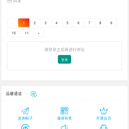
回复
«
1
2
3
4
5
6
7
8
9
10
11
»
请登录之后再进行评论
登录
温馨通道
发表帖子
邀请有奖
开通会员