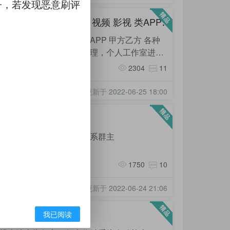
子，若发现恶意刷评
C
PACPS渠道-直播 社交 视频 影视 类APP 甲乙方合作微信群！
迎直播 社交 视频 影视 类APP 甲方乙方 各种
上自然量渠道，站长，代理，个人工作室进群
发布需求，如果恶意刷屏将被请出
行业交流
人数:200人
2304
11
。
爱悦蜜官方
更新于
2022-06-25 18:00
有项目联系群主
好的真实的项目，进群联系群主
行业交流
人数:360人
1750
10
要项目看朋友圈
更新于
2022-06-24 21:06
资源互换，合作共赢
我已阅读