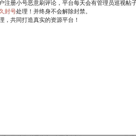
户注册小号恶意刷评论，平台每天会有管理员巡视帖
久封号
处理！并终身不会解除封禁。
接单放单平台
理，共同打造真实的资源平台！
有想接单放单 有找稳定靠谱悬赏平台的 加群
欢
线
洽谈。 进群可
4
放单接单
人数:400人
6683
43
去
8:02
狗
更新于
2022-06-25 18:00
站长 wap app 变现群
码
欢迎wap，app，sdk，小程序，站长，代理，中
有
介等流量主进群洽谈。 联系群主进群
1
站长资源
人数:386人
3456
19
5:08
183****4016
更新于
2022-06-24 21:31
微信 地推 校园赞助