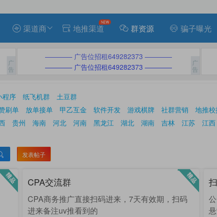
渠道商
地推渠道
群资源
骗子曝光
———— 广告位招租649282373 ————
———— 广告位招租649282373 ————
小程序
纸飞机群
土豆群
赞刷单
放单接单
甲乙互金
软件开发
游戏棋牌
社群营销
地推校
西
贵州
海南
河北
河南
黑龙江
湖北
湖南
吉林
江苏
江西
新疆
云南
浙江
重庆
香港
澳门
台湾
发表帖子

CPA交流群
CPA商务推广直接扫码进来，7天有效期，扫码
公
进来备注uv推看到的
悬