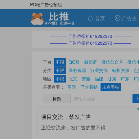
PC端广告位招租
首页
广告主
———— 广告位招租649282373 ————
———— 广告位招租649282373 ————
平台:
不限
QQ群
微信群
微信公众号
微信
分类:
不限
商务资源
行业交流
站长资源
点
ASO优化刷榜
休闲娱乐
其他分类
地区:
不限
北京
安徽
福建
甘肃
广东
广
山东
山西
陕西
上海
四川
天津
西藏
是否查看：
不限
已查看帖
未查看帖
标题
项目交流，禁发广告
正经交流来，发广告的要不得