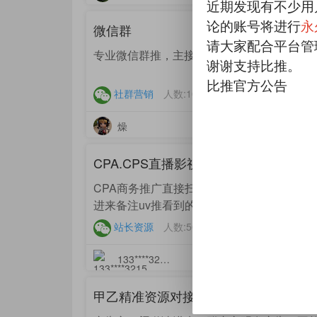
近期发现有不少用
论的账号将进行
永
微信群
请大家配合平台管
专业微信群推，主接CPC类产品
谢谢支持比推。
比推官方公告
社群营销
人数:10000人
814
燥
更新于
2022-06-25 1
CPA.CPS直播影视交流群
CPA商务推广直接扫码进来，7天有效期，扫
进来备注uv推看到的。
站长资源
人数:50人
861
133****3215
更新于
2022-04-18 1
甲乙精准资源对接2群