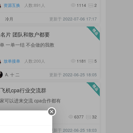
资源互换
人数:891人
1114
2
冷月
更新于
2022-07-06 17:17
名片 团队和散户都要
单 一单一结 不会做的我教
放单接单
人数:200人
1181
5
A. 十 二
更新于
2022-06-25 18:05
飞机cpa行业交流群
家可以进来交流 cpa合作都有
行业交流
人数:500人
6377
32
小条cpa收量
更新于
2022-06-25 18:03