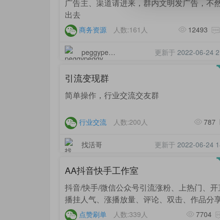
广告主、渠道请进来，群内文明发广告，不
出去
商务资源
人数:161人
12493
peggypeggy
更新于
2022-06-24 2
引流变现群
简单操作，行业交流交友群
行业交流
人数:200人
787
找活哥
更新于
2022-06-24 1
AA抖音快手工作室
抖音/快手/微信公众号引流涨粉、上热门、开
播挂人气、涨播放量、评论、双击、作品分享
分钟长视频权限，开通抖音商品橱窗、增加
点赞刷单
人数:339人
7704