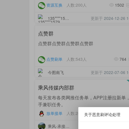
资源互换
人数:200人
1502
135****1579
更新于
2024-12-26 1
点赞群
点赞群点赞群点赞群点赞群
点赞刷单
人数:543人
764
今图南飞
更新于
2022-07-06 1
乘风传媒内部群
每天发布各类网推任务单，APP注册拉新单
手兼职任务。
放单接单
人数:200人
2973
关于恶意刷评论处理
乘风-承接一手项目
更新于
2022-06-25 1