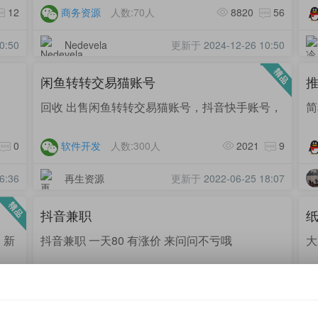
12
商务资源
人数:70人
8820
56
0:50
Nedevela
更新于
2024-12-26 10:50
闲鱼转转交易猫账号
推
回收 出售闲鱼转转交易猫账号，抖音快手账号，
简
0
软件开发
人数:300人
2021
9
6:36
再生资源
更新于
2022-06-25 18:07
抖音兼职
纸
，新
抖音兼职 一天80 有涨价 来问问不亏哦
大
15
刷量补量
人数:30人
960
1
8:04
130****9945
更新于
2022-06-25 18:03