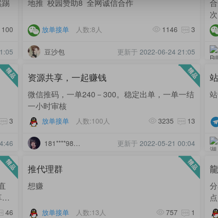
然踢
地推 校园赞助8 全网诚信合作
合
次
100
放单接单
人数:8人
1146
3
1:05
豆沙包
更新于
2022-06-24 21:05
资源共享，一起赚钱
微信推码，一单240－300。稳定出单，一单一结
站
一小时审核
3
放单接单
人数:100人
3235
13
4:46
181****9850
更新于
2022-05-21 00:04
推代理群
龍
直
想赚
分
5
点
曝光
46
放单接单
人数:13人
757
1