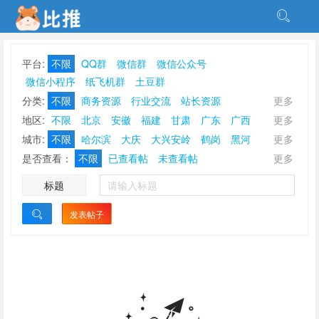
平台:
不限
QQ群
微信群
微信公众号
微信小程序
纸飞机群
土豆群
分类:
不限
商务资源
行业交流
站长资源
更多
点赞刷单
放单接单
甲乙互金
软件开发
游戏棋牌
地区:
不限
北京
安徽
福建
甘肃
广东
广西
更多
社群营销
地推校推
刷量补量
资源互换
贵州
海南
河北
河南
黑龙江
湖北
湖南
吉林
城市:
不限
哈尔滨
大庆
大兴安岭
鹤岗
黑河
更多
ASO优化刷榜
休闲娱乐
其他分类
江苏
江西
辽宁
内蒙古
宁夏
青海
山东
山西
鸡西
佳木斯
牡丹江
七台河
齐齐哈尔
双鸭山
是否查看：
不限
已查看帖
未查看帖
更多
陕西
上海
四川
天津
西藏
新疆
云南
浙江
绥化
伊春
标题
重庆
香港
澳门
台湾
发表帖子
