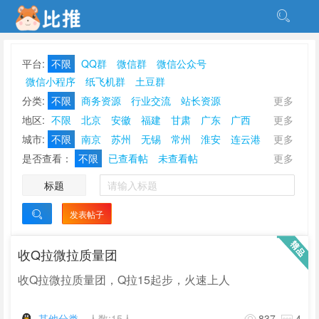
平台:
不限
QQ群
微信群
微信公众号
微信小程序
纸飞机群
土豆群
分类:
不限
商务资源
行业交流
站长资源
更多
点赞刷单
放单接单
甲乙互金
软件开发
游戏棋牌
地区:
不限
北京
安徽
福建
甘肃
广东
广西
更多
社群营销
地推校推
刷量补量
资源互换
贵州
海南
河北
河南
黑龙江
湖北
湖南
吉林
城市:
不限
南京
苏州
无锡
常州
淮安
连云港
更多
ASO优化刷榜
休闲娱乐
其他分类
江苏
江西
辽宁
内蒙古
宁夏
青海
山东
山西
南通
宿迁
泰州
徐州
盐城
扬州
镇江
是否查看：
不限
已查看帖
未查看帖
更多
陕西
上海
四川
天津
西藏
新疆
云南
浙江
标题
重庆
香港
澳门
台湾
发表帖子

收Q拉微拉质量团
收Q拉微拉质量团，Q拉15起步，火速上人
其他分类
人数:15人
837
4