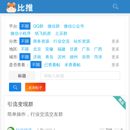
平台:
不限
QQ群
微信群
微信公众号
微信小程序
纸飞机群
土豆群
分类:
不限
商务资源
行业交流
站长资源
更多
点赞刷单
放单接单
甲乙互金
软件开发
游戏棋牌
地区:
不限
北京
安徽
福建
甘肃
广东
广西
更多
社群营销
地推校推
刷量补量
资源互换
贵州
海南
河北
河南
黑龙江
湖北
湖南
吉林
城市:
不限
济南
青岛
滨州
德州
东营
菏泽
更多
ASO优化刷榜
休闲娱乐
其他分类
江苏
江西
辽宁
内蒙古
宁夏
青海
山东
山西
济宁
莱芜
聊城
临沂
日照
泰安
威海
潍坊
是否查看：
不限
已查看帖
未查看帖
更多
陕西
上海
四川
天津
西藏
新疆
云南
浙江
烟台
枣庄
淄博
标题
重庆
香港
澳门
台湾
发表帖子

引流变现群
简单操作，行业交流交友群
行业交流
人数:200人
798
3