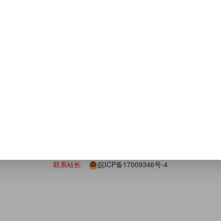
27
商务资源
人数:200人
1878
11
4:50
A金牌放单
更新于
2022-01-16 02:17
友情链接
广
下载站
比推
CPA广告联盟
cpa联盟
汇成联盟
推广赚钱
锐
比推
2019 ©
http://www.bipush.cn
发表,并不代表本站立场!内容的真实性、准确性和合法性请仔细考量，与
联系站长
皖ICP备17009346号-4