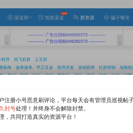
渠道商
地推渠道
群资源
骗子曝光
———— 广告位招租649282373 ————
———— 广告位招租649282373 ————
小程序
纸飞机群
土豆群
赞刷单
放单接单
甲乙互金
软件开发
游戏棋牌
社群营销
地推校
西
贵州
海南
河北
河南
黑龙江
湖北
湖南
吉林
江苏
江西
新疆
云南
浙江
重庆
香港
澳门
台湾
州
三明
厦门
漳州
户注册小号恶意刷评论，平台每天会有管理员巡视帖
发表帖子

久封号
处理！并终身不会解除封禁。
理，共同打造真实的资源平台！
Q拉15起步
众
Q拉15起，招质量团，散户和大团