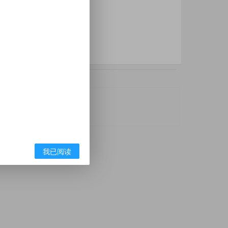
利广告联盟
app推广
我已阅读
本站无关，请知悉。