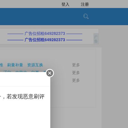
登入
注册
———— 广告位招租649282373 ————
———— 广告位招租649282373 ————
推
刷量补量
资源互换
更多
辽宁
内蒙古
宁夏
青海
更多
更多
子，若发现恶意刷评