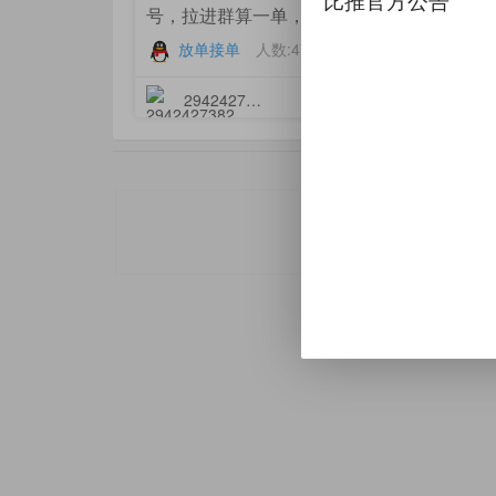
比推官方公告
号，拉进群算一单，单个150起，10单160
放单接单
人数:47人
3934
2942427382
更新于
2022-01-11 1
APP推广
app推
本站内容均为用户