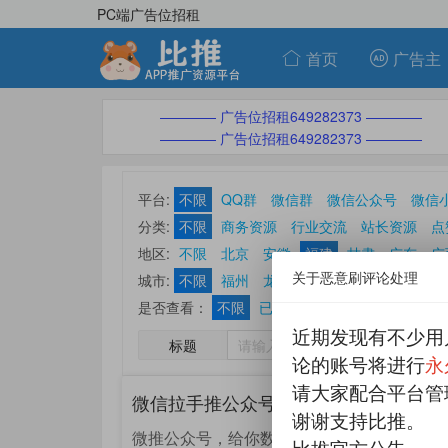
PC端广告位招租
首页
广告主
———— 广告位招租649282373 ————
———— 广告位招租649282373 ————
平台:
不限
QQ群
微信群
微信公众号
微信
分类:
不限
商务资源
行业交流
站长资源
点
ASO优化刷榜
休闲娱乐
其他分类
地区:
不限
北京
安徽
福建
甘肃
广东
广
关于恶意刷评论处理
山东
山西
陕西
上海
四川
天津
西藏
城市:
不限
福州
龙岩
南平
宁德
莆田
泉
是否查看：
不限
已查看帖
未查看帖
近期发现有不少用
标题
论的账号将进行
永
请大家配合平台管
微信拉手推公众号拉群单个150起
谢谢支持比推。
微推公众号，给你数据你去添加，然后推公