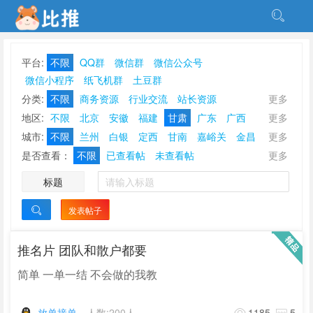
平台:
不限
QQ群
微信群
微信公众号
微信小程序
纸飞机群
土豆群
分类:
不限
商务资源
行业交流
站长资源
更多
点赞刷单
放单接单
甲乙互金
软件开发
游戏棋牌
地区:
不限
北京
安徽
福建
甘肃
广东
广西
更多
社群营销
地推校推
刷量补量
资源互换
贵州
海南
河北
河南
黑龙江
湖北
湖南
吉林
城市:
不限
兰州
白银
定西
甘南
嘉峪关
金昌
更多
ASO优化刷榜
休闲娱乐
其他分类
江苏
江西
辽宁
内蒙古
宁夏
青海
山东
山西
酒泉
临夏
陇南
平凉
庆阳
天水
武威
张掖
是否查看：
不限
已查看帖
未查看帖
更多
陕西
上海
四川
天津
西藏
新疆
云南
浙江
标题
重庆
香港
澳门
台湾
发表帖子

推名片 团队和散户都要
简单 一单一结 不会做的我教
放单接单
人数:200人
1185
5