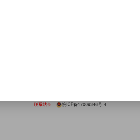
15
3:23
友情链接
广
下载站
比推
CPA广告联盟
cpa联盟
汇成联盟
推广赚钱
锐
比推
2019 ©
http://www.bipush.cn
发表,并不代表本站立场!内容的真实性、准确性和合法性请仔细考量，与
联系站长
皖ICP备17009346号-4