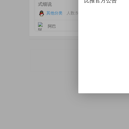
比推官方公告
式细说
其他分类
人数:500人
3176
阿巴
更新于
2021-11-05 2
APP推广
app推
本站内容均为用户