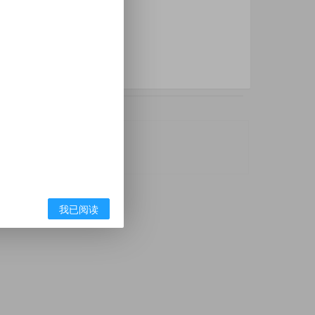
利广告联盟
app推广
我已阅读
本站无关，请知悉。