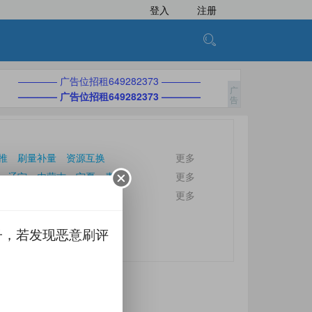
登入
注册
———— 广告位招租649282373 ————
———— 广告位招租649282373 ————
推
刷量补量
资源互换
更多
辽宁
内蒙古
宁夏
青海
更多
文昌
五指山
儋州
更多
子，若发现恶意刷评