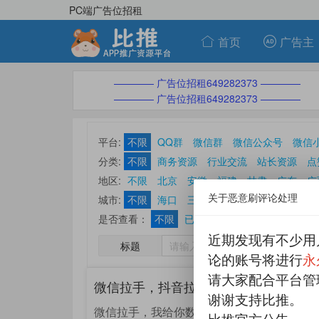
PC端广告位招租
首页
广告主
———— 广告位招租649282373 ————
———— 广告位招租649282373 ————
平台:
不限
QQ群
微信群
微信公众号
微信
分类:
不限
商务资源
行业交流
站长资源
点
ASO优化刷榜
休闲娱乐
其他分类
地区:
不限
北京
安徽
福建
甘肃
广东
广
关于恶意刷评论处理
山东
山西
陕西
上海
四川
天津
西藏
城市:
不限
海口
三亚
白沙
保亭
昌江
澄
是否查看：
不限
已查看帖
未查看帖
近期发现有不少用
标题
论的账号将进行
永
请大家配合平台管
微信拉手，抖音拉手13一单上手简单
谢谢支持比推。
微信拉手，我给你数据你就加，有意者加联