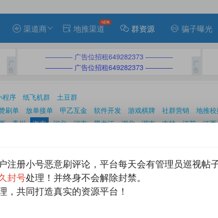
渠道商
地推渠道
群资源
骗子曝光
———— 广告位招租649282373 ————
———— 广告位招租649282373 ————
小程序
纸飞机群
土豆群
赞刷单
放单接单
甲乙互金
软件开发
游戏棋牌
社群营销
地推校
西
贵州
海南
河北
河南
黑龙江
湖北
湖南
吉林
江苏
江西
新疆
云南
浙江
重庆
香港
澳门
台湾
迈县
定安县
东方
乐东
临高县
陵水
琼海
琼中
屯昌县
万宁
户注册小号恶意刷评论，平台每天会有管理员巡视帖
发表帖子

久封号
处理！并终身不会解除封禁。
理，共同打造真实的资源平台！
系方