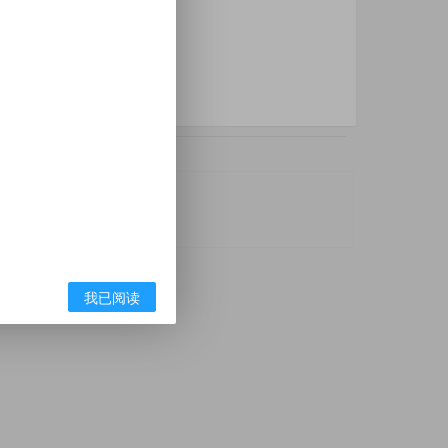
利广告联盟
app推广
我已阅读
本站无关，请知悉。