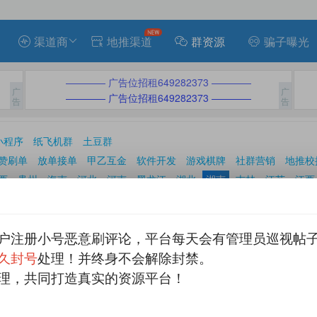
渠道商
地推渠道
群资源
骗子曝光
———— 广告位招租649282373 ————
———— 广告位招租649282373 ————
小程序
纸飞机群
土豆群
赞刷单
放单接单
甲乙互金
软件开发
游戏棋牌
社群营销
地推校
西
贵州
海南
河北
河南
黑龙江
湖北
湖南
吉林
江苏
江西
新疆
云南
浙江
重庆
香港
澳门
台湾
怀化
娄底
邵阳
湘潭
湘西
益阳
永州
岳阳
株洲
户注册小号恶意刷评论，平台每天会有管理员巡视帖
发表帖子

久封号
处理！并终身不会解除封禁。
理，共同打造真实的资源平台！