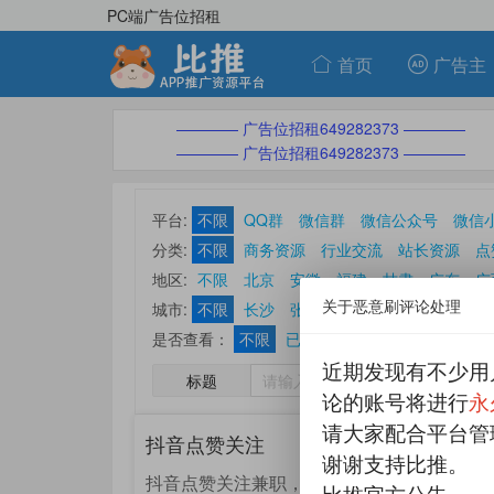
PC端广告位招租
首页
广告主
———— 广告位招租649282373 ————
———— 广告位招租649282373 ————
平台:
不限
QQ群
微信群
微信公众号
微信
分类:
不限
商务资源
行业交流
站长资源
点
ASO优化刷榜
休闲娱乐
其他分类
地区:
不限
北京
安徽
福建
甘肃
广东
广
关于恶意刷评论处理
山东
山西
陕西
上海
四川
天津
西藏
城市:
不限
长沙
张家界
常德
郴州
衡阳
是否查看：
不限
已查看帖
未查看帖
近期发现有不少用
标题
论的账号将进行
永
请大家配合平台管
抖音点赞关注
谢谢支持比推。
抖音点赞关注兼职，每天收入无上限