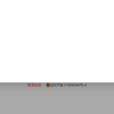
7
3:40
友情链接
广
下载站
比推
CPA广告联盟
cpa联盟
汇成联盟
推广赚钱
锐
比推
2019 ©
http://www.bipush.cn
发表,并不代表本站立场!内容的真实性、准确性和合法性请仔细考量，与
联系站长
皖ICP备17009346号-4