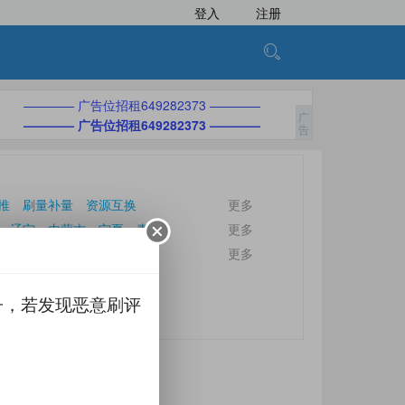
登入
注册
———— 广告位招租649282373 ————
———— 广告位招租649282373 ————
推
刷量补量
资源互换
更多
辽宁
内蒙古
宁夏
青海
更多
更多
子，若发现恶意刷评